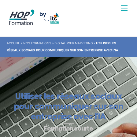
Skip
Men
to
content
ACCUEIL
»
NOS FORMATIONS
»
DIGITAL WEB MARKETING
»
UTILISER LES
RÉSEAUX SOCIAUX POUR COMMUNIQUER SUR SON ENTREPRISE AVEC L’IA
Utiliser les réseaux sociaux
pour communiquer sur son
entreprise avec l'IA
Formation courte